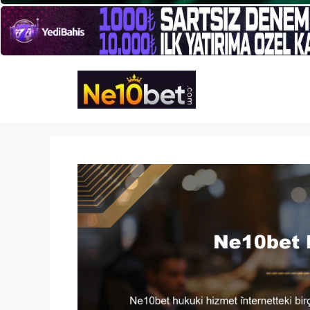
İçeriğe
atla