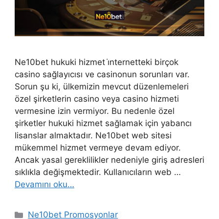
Ne10bet hukuki hizmet i̇nternetteki birçok
casino sağlayıcısı ve casinonun sorunları var.
Sorun şu ki, ülkemizin mevcut düzenlemeleri
özel şirketlerin casino veya casino hizmeti
vermesine izin vermiyor. Bu nedenle özel
şirketler hukuki hizmet sağlamak için yabancı
lisanslar almaktadır. Ne10bet web sitesi
mükemmel hizmet vermeye devam ediyor.
Ancak yasal gereklilikler nedeniyle giriş adresleri
sıklıkla değişmektedir. Kullanıcıların web …
Devamını oku…
Kategoriler
Ne10bet Promosyonlar