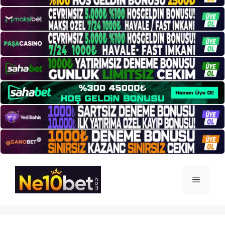
İçeriğe
atla
Menü