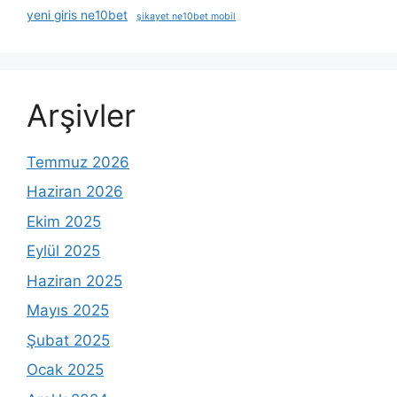
yeni giris ne10bet
şikayet ne10bet mobil
Arşivler
Temmuz 2026
Haziran 2026
Ekim 2025
Eylül 2025
Haziran 2025
Mayıs 2025
Şubat 2025
Ocak 2025