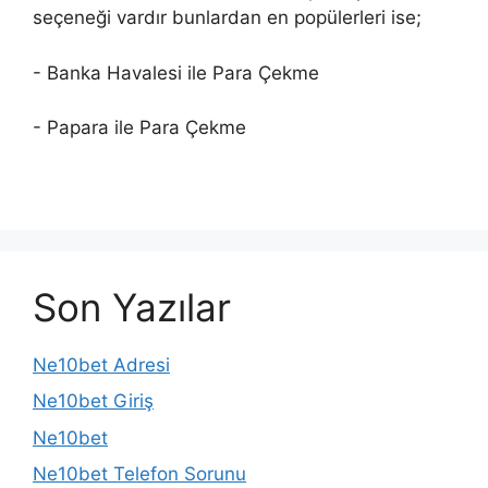
seçeneği vardır bunlardan en popülerleri ise;
- Banka Havalesi ile Para Çekme
- Papara ile Para Çekme
Son Yazılar
Ne10bet Adresi
Ne10bet Giriş
Ne10bet
Ne10bet Telefon Sorunu