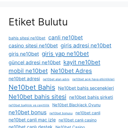
Etiket Bulutu
canli ne10bet
bahis sitesi ne10bet
giris adresi ne10bet
casino sitesi ne10bet
giris yap ne10bet
giris ne10bet
kayit ne10bet
güncel adresi ne10bet
mobil ne10bet
Ne10bet Adres
ne10bet adresi
ne10bet alan adını
ne10bet açık hava etkinlikleri
Ne10bet Bahis
Ne10bet bahis seçenekleri
Ne10bet bahis sitesi
ne10bet bahis şirketi
Ne10bet Blackjack Oyunu
ne10bet bağlılık ve çeşitlilik
ne10bet bonus
ne10bet canli
ne10bet bonusu
ne10bet canli maç izle
ne10bet canlı casino
ne10bet canlı destek
Ne10bet Casino