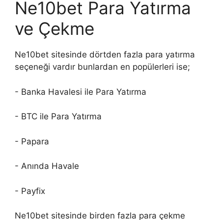
Ne10bet Para Yatırma
ve Çekme
Ne10bet sitesinde dörtden fazla para yatırma
seçeneği vardır bunlardan en popülerleri ise;
- Banka Havalesi ile Para Yatırma
- BTC ile Para Yatırma
- Papara
- Anında Havale
- Payfix
Ne10bet sitesinde birden fazla para çekme