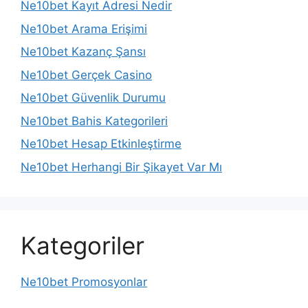
Ne10bet Kayıt Adresi Nedir
Ne10bet Arama Erişimi
Ne10bet Kazanç Şansı
Ne10bet Gerçek Casino
Ne10bet Güvenlik Durumu
Ne10bet Bahis Kategorileri
Ne10bet Hesap Etkinleştirme
Ne10bet Herhangi Bir Şikayet Var Mı
Kategoriler
Ne10bet Promosyonlar