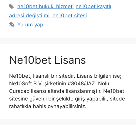
Etiketler
ne10bet hukuki hizmet
,
ne10bet kayıtlı
adresi değişti mi
,
ne10bet sitesi
Yorum yap
Ne10bet Lisans
Ne10bet, lisanslı bir sitedir. Lisans bilgileri ise;
Ne10Soft B.V. şirketinin #8048/JAZ. Nolu
Curacao lisansı altında lisanslanmıştır. Ne10bet
sitesine güvenli bir şekilde giriş yapabilir, sitede
rahatlıkla bahis oynayabilirsiniz.