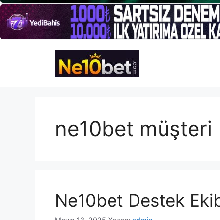
İçeriğe
atla
ne10bet müşteri 
Ne10bet Destek Ekib
Mayıs 13, 2025
Yazarı:
admin