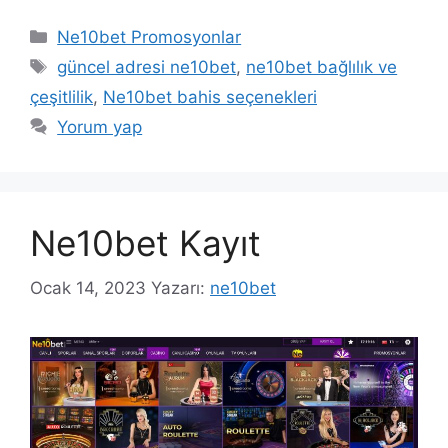
Kategoriler
Ne10bet Promosyonlar
Etiketler
güncel adresi ne10bet
,
ne10bet bağlılık ve
çeşitlilik
,
Ne10bet bahis seçenekleri
Yorum yap
Ne10bet Kayıt
Ocak 14, 2023
Yazarı:
ne10bet