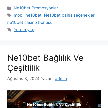
Kategoriler
Ne10bet Promosyonlar
Etiketler
mobil ne10bet
,
Ne10bet bahis seçenekleri
,
ne10bet casino bonusu
Yorum yap
Ne10bet Bağlılık Ve
Çeşitlilik
Ağustos 3, 2024
Yazarı:
admin