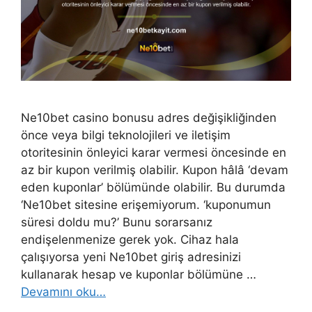
Ne10bet casino bonusu adres değişikliğinden
önce veya bilgi teknolojileri ve iletişim
otoritesinin önleyici karar vermesi öncesinde en
az bir kupon verilmiş olabilir. Kupon hâlâ ‘devam
eden kuponlar’ bölümünde olabilir. Bu durumda
‘Ne10bet sitesine erişemiyorum. ‘kuponumun
süresi doldu mu?’ Bunu sorarsanız
endişelenmenize gerek yok. Cihaz hala
çalışıyorsa yeni Ne10bet giriş adresinizi
kullanarak hesap ve kuponlar bölümüne …
Devamını oku…