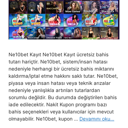
Ne10bet Kayıt Ne10bet Kayıt ücretsiz bahis
tutarı hariçtir. Ne10bet, sistem/insan hatası
nedeniyle herhangi bir ücretsiz bahis miktarını
kaldırma/iptal etme hakkını saklı tutar. Ne10bet,
piyasa veya insan hatası veya teknik arızalar
nedeniyle yanlışlıkla artırılan tutarlardan
sorumlu değildir. Bu durumda değiştirilen bahis
iade edilecektir. Nakit Kupon programı bazı
bahis seçenekleri veya kullanıcılar için mevcut
olmayabilir. Ne10bet, kupon …
Devamını oku…