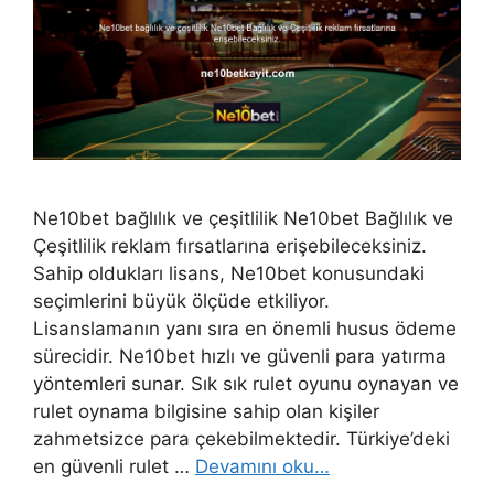
Ne10bet bağlılık ve çeşitlilik Ne10bet Bağlılık ve
Çeşitlilik reklam fırsatlarına erişebileceksiniz.
Sahip oldukları lisans, Ne10bet konusundaki
seçimlerini büyük ölçüde etkiliyor.
Lisanslamanın yanı sıra en önemli husus ödeme
sürecidir. Ne10bet hızlı ve güvenli para yatırma
yöntemleri sunar. Sık sık rulet oyunu oynayan ve
rulet oynama bilgisine sahip olan kişiler
zahmetsizce para çekebilmektedir. Türkiye’deki
en güvenli rulet …
Devamını oku…