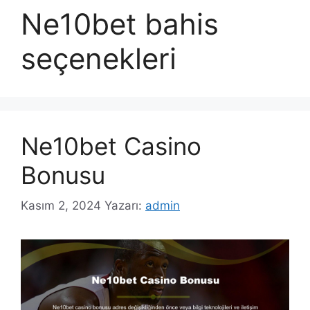
Ne10bet bahis
seçenekleri
Ne10bet Casino
Bonusu
Kasım 2, 2024
Yazarı:
admin