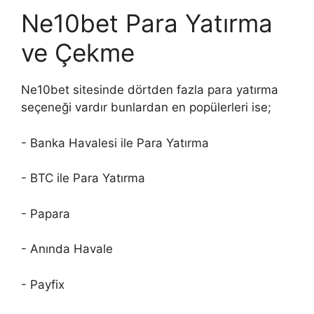
Ne10bet Para Yatırma
ve Çekme
Ne10bet sitesinde dörtden fazla para yatırma
seçeneği vardır bunlardan en popülerleri ise;
- Banka Havalesi ile Para Yatırma
- BTC ile Para Yatırma
- Papara
- Anında Havale
- Payfix