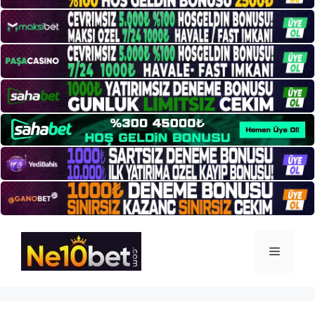
İçeriğe
atla
Menü