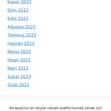
Kasım 2023
Ekim 2023
Eylül 2023
Ağustos 2023
Temmuz 2023
Haziran 2023
Mayıs 2023
Nisan 2023
Mart 2023
Şubat 2023
Ocak 2023
Avrasya'nın en büyük reklam platformunda olmak için