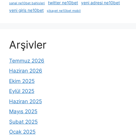
twitter ne10bet
yeni adresi ne10bet
sanal ne10bet bahisleri
yeni giris ne10bet
şikayet ne10bet mobil
Arşivler
Temmuz 2026
Haziran 2026
Ekim 2025
Eylül 2025
Haziran 2025
Mayıs 2025
Şubat 2025
Ocak 2025