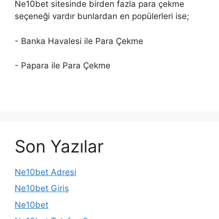
Ne10bet sitesinde birden fazla para çekme
seçeneği vardır bunlardan en popülerleri ise;
- Banka Havalesi ile Para Çekme
- Papara ile Para Çekme
Son Yazılar
Ne10bet Adresi
Ne10bet Giriş
Ne10bet