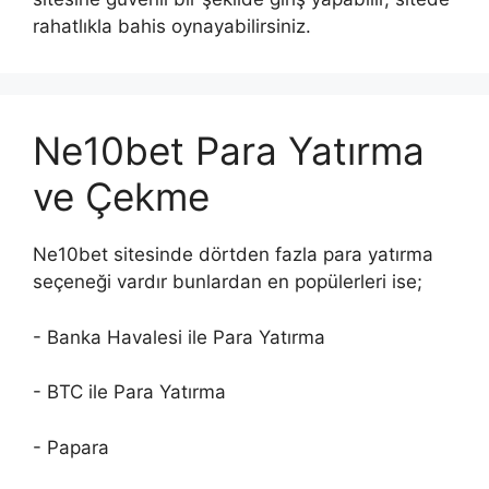
rahatlıkla bahis oynayabilirsiniz.
Ne10bet Para Yatırma
ve Çekme
Ne10bet sitesinde dörtden fazla para yatırma
seçeneği vardır bunlardan en popülerleri ise;
- Banka Havalesi ile Para Yatırma
- BTC ile Para Yatırma
- Papara