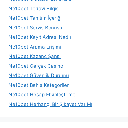
Ne10bet Tedavi Bilgisi
Ne10bet Tanıtım İçeriği
Ne10bet Servis Bonusu
Ne10bet Kayıt Adresi Nedir
Ne10bet Arama Erişimi
Ne10bet Kazanç Şansı
Ne10bet Gerçek Casino
Ne10bet Güvenlik Durumu
Ne10bet Bahis Kategorileri
Ne10bet Hesap Etkinleştirme
Ne10bet Herhangi Bir Şikayet Var Mı