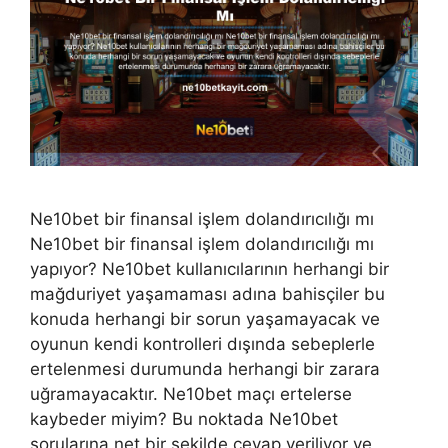
Ne10bet bir finansal işlem dolandırıcılığı mı
Ne10bet bir finansal işlem dolandırıcılığı mı
yapıyor? Ne10bet kullanıcılarının herhangi bir
mağduriyet yaşamaması adına bahisçiler bu
konuda herhangi bir sorun yaşamayacak ve
oyunun kendi kontrolleri dışında sebeplerle
ertelenmesi durumunda herhangi bir zarara
uğramayacaktır. Ne10bet maçı ertelerse
kaybeder miyim? Bu noktada Ne10bet
sorularına net bir şekilde cevap veriliyor ve