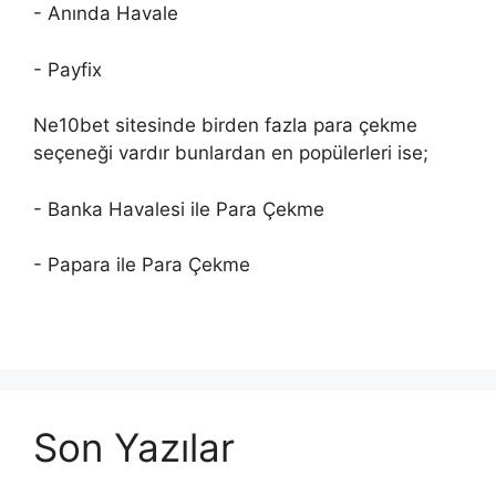
- Anında Havale
- Payfix
Ne10bet sitesinde birden fazla para çekme
seçeneği vardır bunlardan en popülerleri ise;
- Banka Havalesi ile Para Çekme
- Papara ile Para Çekme
Son Yazılar