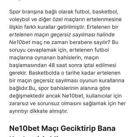
Spor branşına bağlı olarak futbol, ​​basketbol, ​​
voleybol ve diğer özel maçların ertelenmesine
ilişkin farklı kurallar getirilmiştir. Ertelenen bir
ertelenen maçın geçersiz sayılması halinde
Ne10bet
maç ne zaman berabere sayılır? Bu
soruyu cevaplamak için, ertelenen futbol
maçlarına oynanan bahislerin, maçın
başlamasından 48 saat sonra iptal edilmesi
gerekir. Basketbolda o tarihe kadar ertelenen
bir maçın geçersiz sayılması oyunun kurallarına
bağlıdır.Bu, spor bahislerinin alanına göre
değişmektedir ancak Ne10bet, kullanıcılar için
zararsız ve sorunsuz olmasını sağlamak için her
ayrıntıyı dikkate almıştır.
Ne10bet Maçı Geciktirip Bana