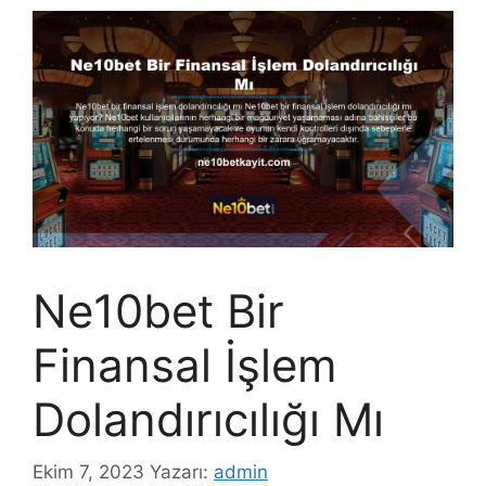
Ne10bet Bir
Finansal İşlem
Dolandırıcılığı Mı
Ekim 7, 2023
Yazarı:
admin