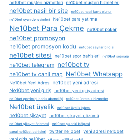
ne10bet müşteri hizmetleri
ne10bet müşteri hizmetleri
ne10bet nasil bir site
ne10bet nasıl kayıt olunur
Ne10bet para yatırma
ne10bet oyun deneyimleri
Ne10bet Para Çekme
ne10bet poker
ne10bet promosyon
ne10bet promosyon kodu
ne10bet sayılar bilgisi
ne10bet sitesi
ne10bet spor bahisleri
ne10bet sığınağı
ne10bet tv
ne10bet telegram
Ne10bet Whatsapp
ne10bet tv canli maç
ne10bet yeni adresi
Ne10bet Yeni Adres
Ne10bet yeni giriş
ne10bet yeni giriş adresi
ne10bet çevrimiçi bahis aboneliği
ne10bet ücretsiz hizmetler
Ne10bet üyelik
ne10bet üyelik i̇şlemi
ne10bet şikayet
ne10bet şikayet çözümü
ne10bet şikayet ödemesi
ne10bet şu anki bölgesi
twitter ne10bet
yeni adresi ne10bet
sanal ne10bet bahisleri
yeni giris ne10bet
şikayet ne10bet mobil