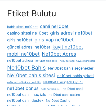
Etiket Bulutu
canli ne10bet
bahis sitesi ne10bet
giris adresi ne10bet
casino sitesi ne10bet
giris yap ne10bet
giris ne10bet
kayit ne10bet
güncel adresi ne10bet
mobil ne10bet
Ne10bet Adres
ne10bet adresi
ne10bet alan adını
ne10bet açık hava etkinlikleri
Ne10bet Bahis
Ne10bet bahis seçenekleri
Ne10bet bahis sitesi
ne10bet bahis şirketi
Ne10bet Blackjack Oyunu
ne10bet bağlılık ve çeşitlilik
ne10bet bonus
ne10bet canli
ne10bet bonusu
ne10bet canli maç izle
ne10bet canlı casino
ne10bet canlı destek
Ne10bet Casino