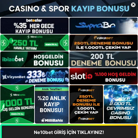
×
Ne10bet GİRİŞ İÇİN TIKLAYINIZ!