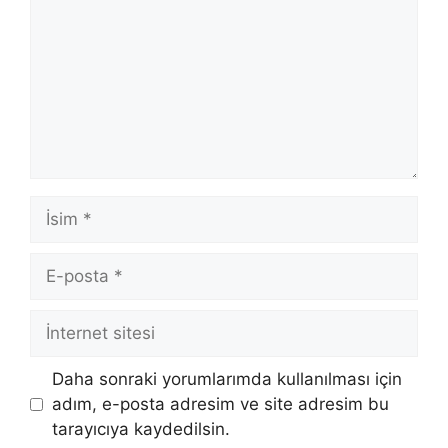
İsim
E-
posta
İnternet
sitesi
Daha sonraki yorumlarımda kullanılması için
adım, e-posta adresim ve site adresim bu
tarayıcıya kaydedilsin.