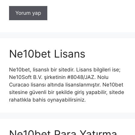
Ne10bet Lisans
Ne10bet, lisanslı bir sitedir. Lisans bilgileri ise;
Ne10Soft B.V. şirketinin #8048/JAZ. Nolu
Curacao lisansı altında lisanslanmıştır. Ne10bet
sitesine güvenli bir şekilde giriş yapabilir, sitede
rahatlıkla bahis oynayabilirsiniz.
Ne10bet Para Yatırma