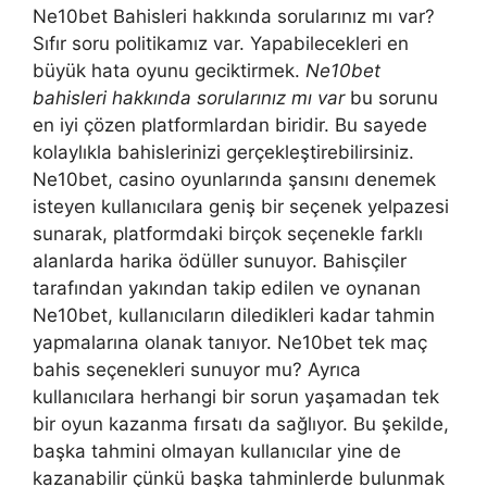
Ne10bet Bahisleri hakkında sorularınız mı var?
Sıfır soru politikamız var. Yapabilecekleri en
büyük hata oyunu geciktirmek.
Ne10bet
bahisleri hakkında sorularınız mı var
bu sorunu
en iyi çözen platformlardan biridir. Bu sayede
kolaylıkla bahislerinizi gerçekleştirebilirsiniz.
Ne10bet, casino oyunlarında şansını denemek
isteyen kullanıcılara geniş bir seçenek yelpazesi
sunarak, platformdaki birçok seçenekle farklı
alanlarda harika ödüller sunuyor. Bahisçiler
tarafından yakından takip edilen ve oynanan
Ne10bet, kullanıcıların diledikleri kadar tahmin
yapmalarına olanak tanıyor. Ne10bet tek maç
bahis seçenekleri sunuyor mu? Ayrıca
kullanıcılara herhangi bir sorun yaşamadan tek
bir oyun kazanma fırsatı da sağlıyor. Bu şekilde,
başka tahmini olmayan kullanıcılar yine de
kazanabilir çünkü başka tahminlerde bulunmak