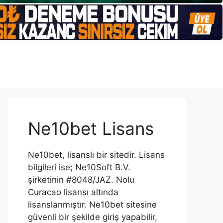
Ne10bet Lisans
Ne10bet, lisanslı bir sitedir. Lisans
bilgileri ise; Ne10Soft B.V.
şirketinin #8048/JAZ. Nolu
Curacao lisansı altında
lisanslanmıştır. Ne10bet sitesine
güvenli bir şekilde giriş yapabilir,