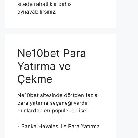
sitede rahatlıkla bahis
oynayabilirsiniz.
Ne10bet Para
Yatırma ve
Çekme
Ne10bet sitesinde dörtden fazla
para yatırma seçeneği vardır
bunlardan en popülerleri ise;
- Banka Havalesi ile Para Yatırma