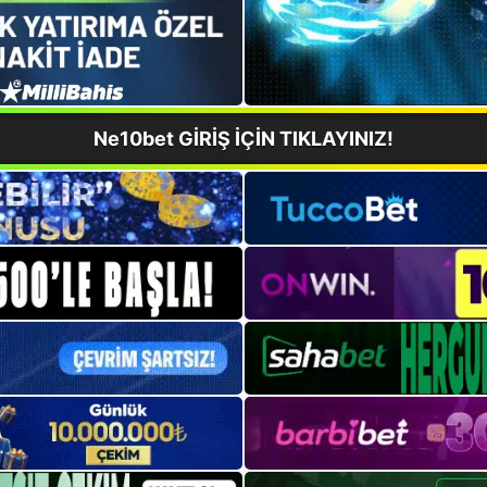
Ne10bet GİRİŞ İÇİN TIKLAYINIZ!