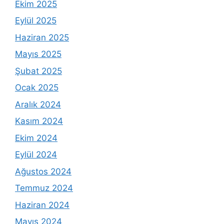
Ekim 2025
Eylül 2025
Haziran 2025
Mayıs 2025
Şubat 2025
Ocak 2025
Aralık 2024
Kasım 2024
Ekim 2024
Eylül 2024
Ağustos 2024
Temmuz 2024
Haziran 2024
Mayıs 2024