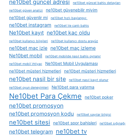
ne10bet güncel adresi
ne10bet güncel bahis detayları
ne10bet güvenebilir miyim
ne10bet güven analizi
ne10bet güvenlir mi
ne10bet hızlı başlangıç ​​
ne10bet instagram
ne10bet i̇le canlı bahis
Ne10bet kayıt
ne10bet kaç oldu
ne10bet kullanıcı bilgileri
ne10bet kullanıcı dostu arayüz
ne10bet maç izle
ne10bet maç izleme
Ne10bet mobil
ne10bet mobilde nasıl bahis oynanır
Ne10bet Mobil Uygulaması
ne10bet mobil i̇htiyaç
ne10bet müşteri hizmetleri
ne10bet müşteri hizmetleri
ne10bet nasil bir site
ne10bet nasıl kayıt olunur
Ne10bet para yatırma
ne10bet oyun deneyimleri
Ne10bet Para Çekme
ne10bet poker
ne10bet promosyon
ne10bet promosyon kodu
ne10bet sayılar bilgisi
ne10bet sitesi
ne10bet spor bahisleri
ne10bet sığınağı
ne10bet tv
ne10bet telegram