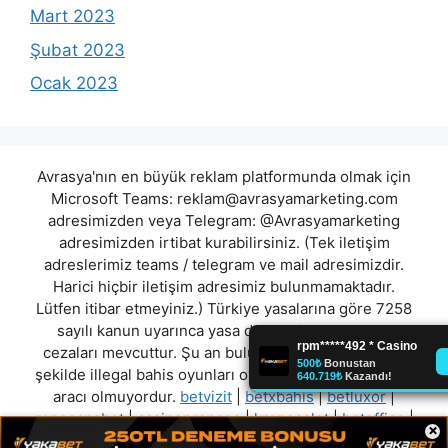
Mart 2023
Şubat 2023
Ocak 2023
Avrasya'nın en büyük reklam platformunda olmak için
Microsoft Teams:
reklam@avrasyamarketing.com
adresimizden veya Telegram: @Avrasyamarketing
adresimizden irtibat kurabilirsiniz. (Tek iletişim
adreslerimiz teams / telegram ve mail adresimizdir.
Harici hiçbir iletişim adresimiz bulunmamaktadır.
Lütfen itibar etmeyiniz.) Türkiye yasalarına göre 7258
sayılı kanun uyarınca yasa dışı bahis oynamanın
cezaları mevcuttur. Şu an bulunduğunuz site hiç bir
şekilde illegal bahis oyunları oynatmıyor ve oynamaya
aracı olmuyordur.
betvizit
|
betxbahis
|
betluxor
|
ronesansbet
|
casinoprenses
|
kronosslot
|
betoffice
|
×
bymaske