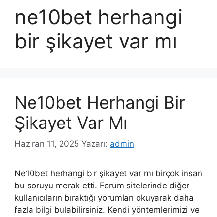
ne10bet herhangi
bir şikayet var mı
Ne10bet Herhangi Bir
Şikayet Var Mı
Haziran 11, 2025
Yazarı:
admin
Ne10bet herhangi bir şikayet var mı birçok insan
bu soruyu merak etti. Forum sitelerinde diğer
kullanıcıların bıraktığı yorumları okuyarak daha
fazla bilgi bulabilirsiniz. Kendi yöntemlerimizi ve