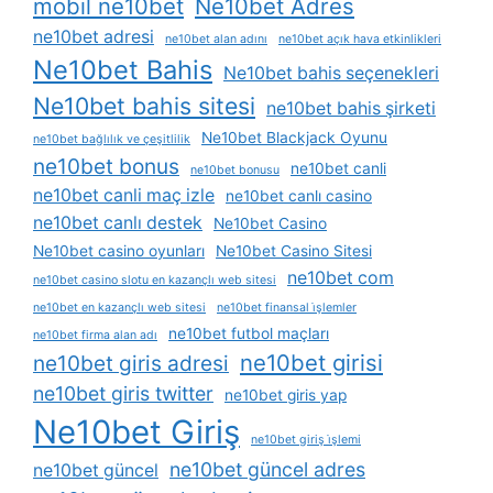
mobil ne10bet
Ne10bet Adres
ne10bet adresi
ne10bet alan adını
ne10bet açık hava etkinlikleri
Ne10bet Bahis
Ne10bet bahis seçenekleri
Ne10bet bahis sitesi
ne10bet bahis şirketi
Ne10bet Blackjack Oyunu
ne10bet bağlılık ve çeşitlilik
ne10bet bonus
ne10bet canli
ne10bet bonusu
ne10bet canli maç izle
ne10bet canlı casino
ne10bet canlı destek
Ne10bet Casino
Ne10bet casino oyunları
Ne10bet Casino Sitesi
ne10bet com
ne10bet casino slotu en kazançlı web sitesi
ne10bet en kazançlı web sitesi
ne10bet finansal i̇şlemler
ne10bet futbol maçları
ne10bet firma alan adı
ne10bet girisi
ne10bet giris adresi
ne10bet giris twitter
ne10bet giris yap
Ne10bet Giriş
ne10bet giriş i̇şlemi
ne10bet güncel adres
ne10bet güncel