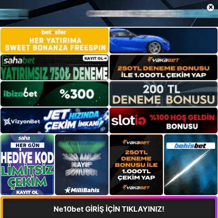
×
Ne10bet GİRİŞ İÇİN TIKLAYINIZ!