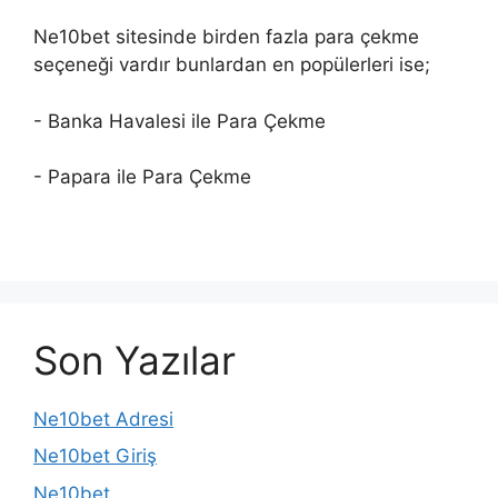
Ne10bet sitesinde birden fazla para çekme
seçeneği vardır bunlardan en popülerleri ise;
- Banka Havalesi ile Para Çekme
- Papara ile Para Çekme
Son Yazılar
Ne10bet Adresi
Ne10bet Giriş
Ne10bet