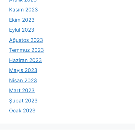
Kasım 2023
Ekim 2023
Eylül 2023
Ağustos 2023
Temmuz 2023
Haziran 2023
Mayıs 2023
Nisan 2023
Mart 2023
Şubat 2023
Ocak 2023