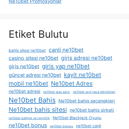
Ne10bet Promosyonlar
Etiket Bulutu
canli ne10bet
bahis sitesi ne10bet
giris adresi ne10bet
casino sitesi ne10bet
giris yap ne10bet
giris ne10bet
kayit ne10bet
güncel adresi ne10bet
mobil ne10bet
Ne10bet Adres
ne10bet adresi
ne10bet alan adını
ne10bet açık hava etkinlikleri
Ne10bet Bahis
Ne10bet bahis seçenekleri
Ne10bet bahis sitesi
ne10bet bahis şirketi
Ne10bet Blackjack Oyunu
ne10bet bağlılık ve çeşitlilik
ne10bet bonus
ne10bet canli
ne10bet bonusu