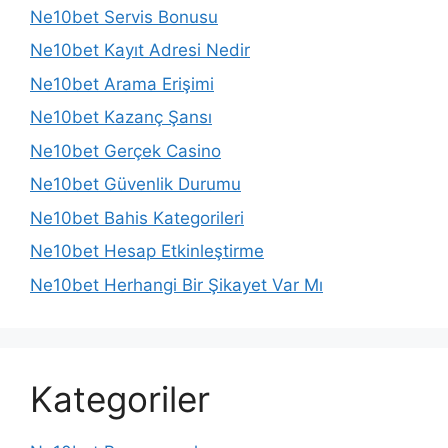
Ne10bet Servis Bonusu
Ne10bet Kayıt Adresi Nedir
Ne10bet Arama Erişimi
Ne10bet Kazanç Şansı
Ne10bet Gerçek Casino
Ne10bet Güvenlik Durumu
Ne10bet Bahis Kategorileri
Ne10bet Hesap Etkinleştirme
Ne10bet Herhangi Bir Şikayet Var Mı
Kategoriler