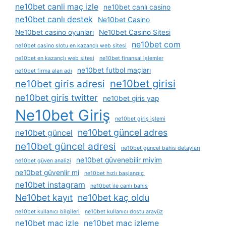
ne10bet canli maç izle
ne10bet canlı casino
ne10bet canlı destek
Ne10bet Casino
Ne10bet casino oyunları
Ne10bet Casino Sitesi
ne10bet com
ne10bet casino slotu en kazançlı web sitesi
ne10bet en kazançlı web sitesi
ne10bet finansal i̇şlemler
ne10bet futbol maçları
ne10bet firma alan adı
ne10bet girisi
ne10bet giris adresi
ne10bet giris twitter
ne10bet giris yap
Ne10bet Giriş
ne10bet giriş i̇şlemi
ne10bet güncel adres
ne10bet güncel
ne10bet güncel adresi
ne10bet güncel bahis detayları
ne10bet güvenebilir miyim
ne10bet güven analizi
ne10bet güvenlir mi
ne10bet hızlı başlangıç ​​
ne10bet instagram
ne10bet i̇le canlı bahis
Ne10bet kayıt
ne10bet kaç oldu
ne10bet kullanıcı bilgileri
ne10bet kullanıcı dostu arayüz
ne10bet maç izle
ne10bet maç izleme