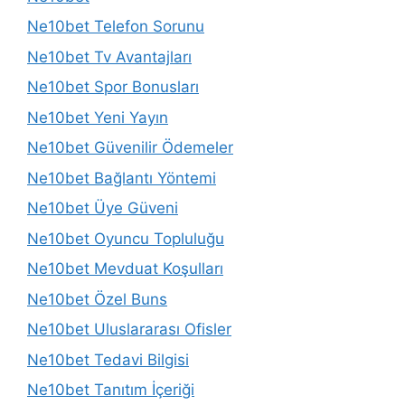
Ne10bet Telefon Sorunu
Ne10bet Tv Avantajları
Ne10bet Spor Bonusları
Ne10bet Yeni Yayın
Ne10bet Güvenilir Ödemeler
Ne10bet Bağlantı Yöntemi
Ne10bet Üye Güveni
Ne10bet Oyuncu Topluluğu
Ne10bet Mevduat Koşulları
Ne10bet Özel Buns
Ne10bet Uluslararası Ofisler
Ne10bet Tedavi Bilgisi
Ne10bet Tanıtım İçeriği