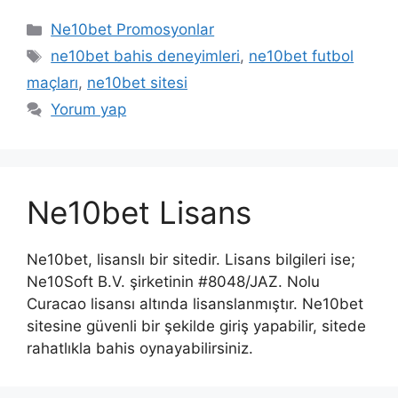
Kategoriler
Ne10bet Promosyonlar
Etiketler
ne10bet bahis deneyimleri
,
ne10bet futbol
maçları
,
ne10bet sitesi
Yorum yap
Ne10bet Lisans
Ne10bet, lisanslı bir sitedir. Lisans bilgileri ise;
Ne10Soft B.V. şirketinin #8048/JAZ. Nolu
Curacao lisansı altında lisanslanmıştır. Ne10bet
sitesine güvenli bir şekilde giriş yapabilir, sitede
rahatlıkla bahis oynayabilirsiniz.