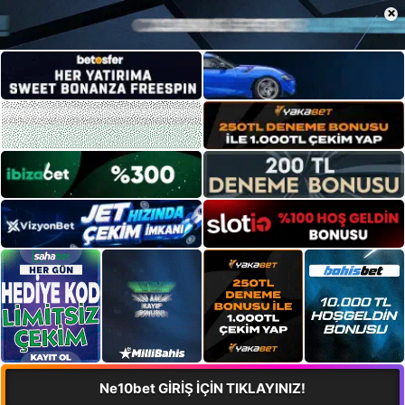
×
Ne10bet GİRİŞ İÇİN TIKLAYINIZ!