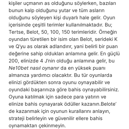
kişiler uçmanın as olduğunu söylerken, bazıları
bunun kalp olduğunu yutar ve tüm asların
olduğunu söyleyen kişi duyarlı hale gelir. Oyun
içerisinde çeşitli terimler kullanılmaktadır. Bu;
Tertse, Belot, 50, 100, 150 terimleridir. Örneğin
oyundan türetilen bir isim olan Belot, serideki K
ve Q’yu as olarak adlandırır, yani belirli bir puan
değerine sahip oldukları anlamına gelir. En güçlü
200, elinizde 4 J’nin olduğu anlamına gelir, bu
Ne10bet nasıl oynanır
da en yüksek puanı
almanıza yardımcı olacaktır. Bu tür oyunlarda
elinizi gördükten sonra oyunu oynayabilir ve
oyundaki başarınıza göre bahis oynayabilirsiniz.
Oyuna katılmak için sadece para yatırın ve
elinize bahis oynayarak ödüller kazanın.Belote’
de kazanmak için oyunun kurallarını anlayın,
strateji belirleyin ve güvenilir ellere bahis
oynamaktan çekinmeyin.