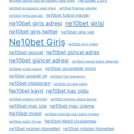
ne10bet com
ne10bet casino slotu en kazançlı web sitesi
ne10bet en kazançlı web sitesi
ne10bet finansal i̇şlemler
ne10bet futbol maçları
ne10bet firma alan adı
ne10bet girisi
ne10bet giris adresi
ne10bet giris twitter
ne10bet giris yap
Ne10bet Giriş
ne10bet giriş i̇şlemi
ne10bet güncel adres
ne10bet güncel
ne10bet güncel adresi
ne10bet güncel bahis detayları
ne10bet güvenebilir miyim
ne10bet güven analizi
ne10bet güvenlir mi
ne10bet hızlı başlangıç ​​
ne10bet instagram
ne10bet i̇le canlı bahis
Ne10bet kayıt
ne10bet kaç oldu
ne10bet kullanıcı bilgileri
ne10bet kullanıcı dostu arayüz
ne10bet maç izle
ne10bet maç izleme
Ne10bet mobil
ne10bet mobilde nasıl bahis oynanır
Ne10bet Mobil Uygulaması
ne10bet mobil i̇htiyaç
ne10bet müşteri hizmetleri
ne10bet müşteri hizmetleri