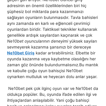
adresinin en önemli özelliklerinden biri hiç
şüphesiz bol miktarda para kazanmanızı
sağlayan oyunların bulunmasıdır. Tavla bahisleri
aynı zamanda en karlı ve eğlenceli çevrimiçi
oyunlardan biridir. Taktiksel teknikler kullanarak
genellikle ardışık sayılardan kaçınarak ve çok
Ne10bet oyuncularının deneyimi
yüksek sayıları
sevmeyerek kazanma şansınızı bir dereceye
Ne10bet Giriş
kadar artırabilirsiniz. Elbette bir
oyunda kazanma veya kaybetme olasılığını her
zaman göz önünde bulundurmalısınız.Bu mantık
ve kabulle çoğu oyun bahisçisi Ne10bet
oynarken mutluluk ve heyecan dolu anlar yaşar.
Ne10bet pek çok ilginç oyun var ve Ne10bet da
oldukça popüler. Bu, oyunda ifade edilen ilgi ve
ihtiyaçlardan anlaşılabilir. Yani çoğu bahisçi