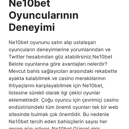
Ne10bet
Oyuncularının
Deneyimi
Ne10bet oyununu satın alıp ustalaşan
oyuncuların deneyimlerine yorumlarından ve
Twitter hesabından göz atabilirsiniz.Ne10bet
Belote oyunlarına göre avantajları nelerdir?
Mevcut bahis sağlayıcıları arasındaki rekabette
ayakta kalabilmek ve casino meraklılarının
ihtiyaçlarını karşılayabilmek için Ne10bet,
listesine sürekli olarak ilgi çekici oyunlar
eklemektedir. Çoğu oyuncu için çevrimiçi casino
endüstrisindeki tüm önemli oyunları tek bir web
sitesinde bulmak çok önemlidir. Bu nedenle
Ne10bet tercih eden bahisçilerin sayısı her
geçen gün artıyor. Ne10bet Güncel giriş