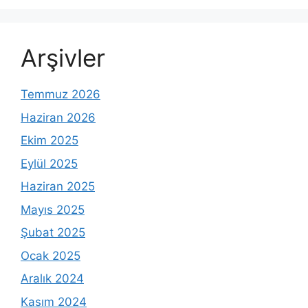
Arşivler
Temmuz 2026
Haziran 2026
Ekim 2025
Eylül 2025
Haziran 2025
Mayıs 2025
Şubat 2025
Ocak 2025
Aralık 2024
Kasım 2024