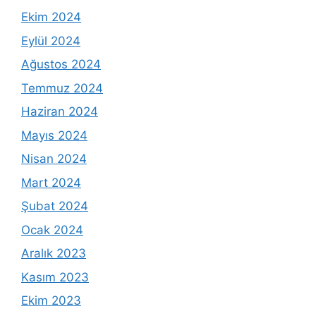
Ekim 2024
Eylül 2024
Ağustos 2024
Temmuz 2024
Haziran 2024
Mayıs 2024
Nisan 2024
Mart 2024
Şubat 2024
Ocak 2024
Aralık 2023
Kasım 2023
Ekim 2023