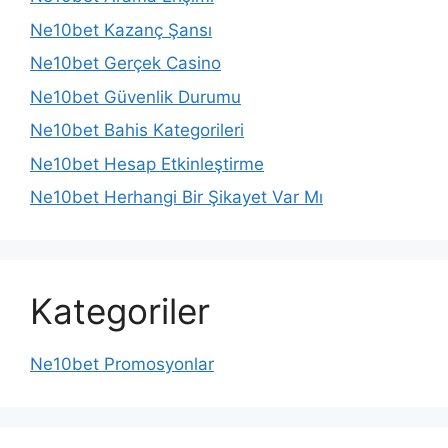
Ne10bet Kazanç Şansı
Ne10bet Gerçek Casino
Ne10bet Güvenlik Durumu
Ne10bet Bahis Kategorileri
Ne10bet Hesap Etkinleştirme
Ne10bet Herhangi Bir Şikayet Var Mı
Kategoriler
Ne10bet Promosyonlar