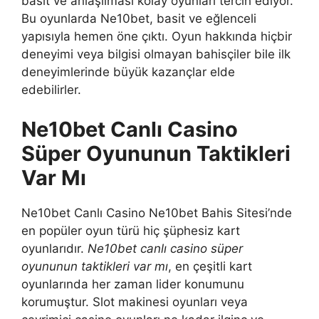
basit ve anlaşılması kolay oyunları tercih ediyor.
Bu oyunlarda Ne10bet, basit ve eğlenceli
yapısıyla hemen öne çıktı. Oyun hakkında hiçbir
deneyimi veya bilgisi olmayan bahisçiler bile ilk
deneyimlerinde büyük kazançlar elde
edebilirler.
Ne10bet Canlı Casino
Süper Oyununun Taktikleri
Var Mı
Ne10bet Canlı Casino Ne10bet Bahis Sitesi’nde
en popüler oyun türü hiç şüphesiz kart
oyunlarıdır.
Ne10bet canlı casino süper
oyununun taktikleri var mı
, en çeşitli kart
oyunlarında her zaman lider konumunu
korumuştur. Slot makinesi oyunları veya