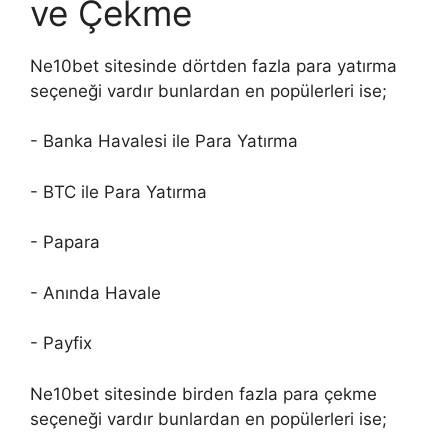
ve Çekme
Ne10bet sitesinde dörtden fazla para yatırma
seçeneği vardır bunlardan en popülerleri ise;
- Banka Havalesi ile Para Yatırma
- BTC ile Para Yatırma
- Papara
- Anında Havale
- Payfix
Ne10bet sitesinde birden fazla para çekme
seçeneği vardır bunlardan en popülerleri ise;