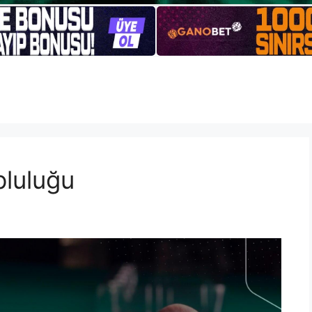
luluğu