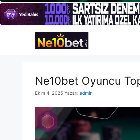
İçeriğe
atla
Ne10bet Oyuncu Top
Ekim 4, 2025
Yazarı:
admin