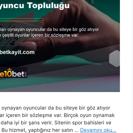
 oynayan oyuncular da bu siteye bir göz atıyor
unlar içeren bir sözleşme var. Birçok oyun oynamak
ha iyi bir şans verir. Sitenin spor bahisleri ve
r. Bu hizmet, yaptığınız her satın …
Devamını oku…