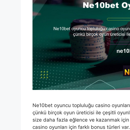
Ne10bet oyuncu topluluğu casino oyunları
çünkü birçok oyun üreticisi ile çeşitli oy
size daha fazla eğlence ve kazanmak için da
casino oyunları için farklı bonus türleri va