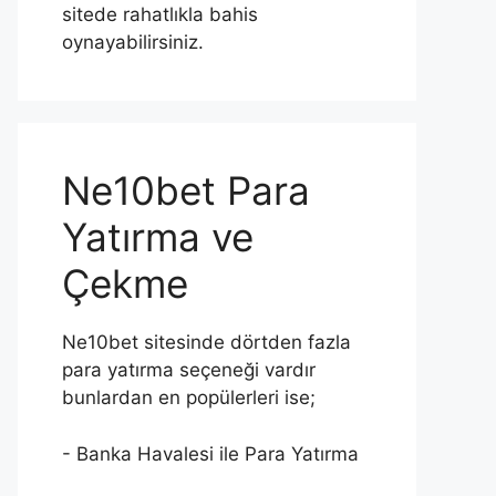
sitede rahatlıkla bahis
oynayabilirsiniz.
Ne10bet Para
Yatırma ve
Çekme
Ne10bet sitesinde dörtden fazla
para yatırma seçeneği vardır
bunlardan en popülerleri ise;
- Banka Havalesi ile Para Yatırma