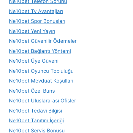
Ne10bet Telefon Sorunu
Ne10bet Tv Avantajları
Ne10bet Spor Bonusları
Ne10bet Yeni Yayın
Ne10bet Güvenilir Ödemeler
Ne10bet Bağlantı Yöntemi
Ne10bet Üye Güveni
Ne10bet Oyuncu Topluluğu
Ne10bet Mevduat Koşulları
Ne10bet Özel Buns
Ne10bet Uluslararası Ofisler
Ne10bet Tedavi Bilgisi
Ne10bet Tanıtım İçeriği
Ne10bet Servis Bonusu