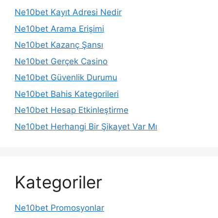
Ne10bet Kayıt Adresi Nedir
Ne10bet Arama Erişimi
Ne10bet Kazanç Şansı
Ne10bet Gerçek Casino
Ne10bet Güvenlik Durumu
Ne10bet Bahis Kategorileri
Ne10bet Hesap Etkinleştirme
Ne10bet Herhangi Bir Şikayet Var Mı
Kategoriler
Ne10bet Promosyonlar