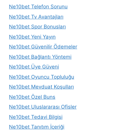
Ne10bet Telefon Sorunu
Ne10bet Tv Avantajları
Ne10bet Spor Bonusları
Ne10bet Yeni Yayın
Ne10bet Güvenilir Ödemeler
Ne10bet Bağlantı Yöntemi
Ne10bet Üye Güveni
Ne10bet Oyuncu Topluluğu
Ne10bet Mevduat Koşulları
Ne10bet Özel Buns
Ne10bet Uluslararası Ofisler
Ne10bet Tedavi Bilgisi
Ne10bet Tanıtım İçeriği