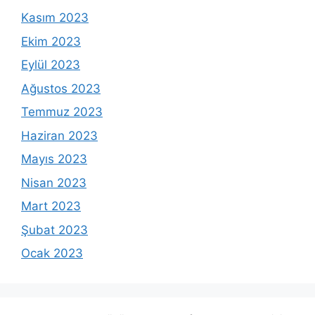
Kasım 2023
Ekim 2023
Eylül 2023
Ağustos 2023
Temmuz 2023
Haziran 2023
Mayıs 2023
Nisan 2023
Mart 2023
Şubat 2023
Ocak 2023