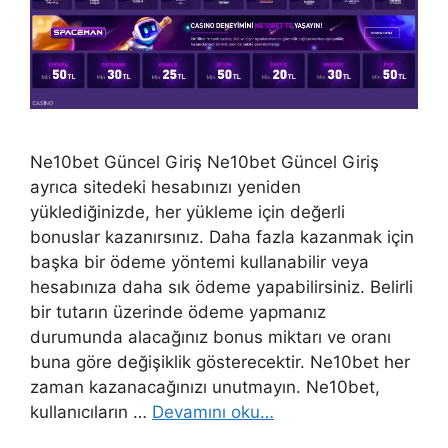
Ne10bet Güncel Giriş Ne10bet Güncel Giriş
ayrıca sitedeki hesabınızı yeniden
yüklediğinizde, her yükleme için değerli
bonuslar kazanırsınız. Daha fazla kazanmak için
başka bir ödeme yöntemi kullanabilir veya
hesabınıza daha sık ödeme yapabilirsiniz. Belirli
bir tutarın üzerinde ödeme yapmanız
durumunda alacağınız bonus miktarı ve oranı
buna göre değişiklik gösterecektir. Ne10bet her
zaman kazanacağınızı unutmayın. Ne10bet,
kullanıcıların …
Devamını oku…