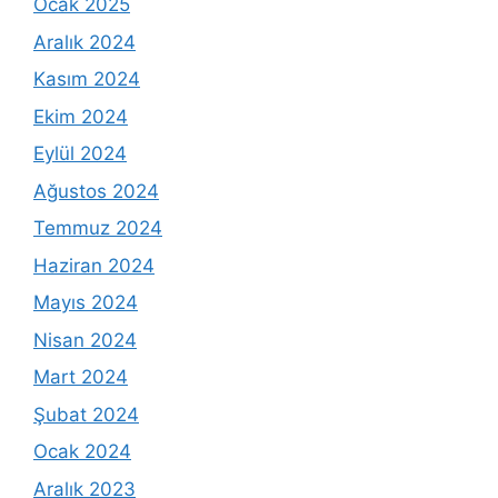
Ocak 2025
Aralık 2024
Kasım 2024
Ekim 2024
Eylül 2024
Ağustos 2024
Temmuz 2024
Haziran 2024
Mayıs 2024
Nisan 2024
Mart 2024
Şubat 2024
Ocak 2024
Aralık 2023