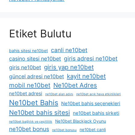
Etiket Bulutu
canli ne10bet
bahis sitesi ne10bet
giris adresi ne10bet
casino sitesi ne10bet
giris yap ne10bet
giris ne10bet
kayit ne10bet
güncel adresi ne10bet
mobil ne10bet
Ne10bet Adres
ne10bet adresi
ne10bet alan adını
ne10bet açık hava etkinlikleri
Ne10bet Bahis
Ne10bet bahis seçenekleri
Ne10bet bahis sitesi
ne10bet bahis şirketi
Ne10bet Blackjack Oyunu
ne10bet bağlılık ve çeşitlilik
ne10bet bonus
ne10bet canli
ne10bet bonusu