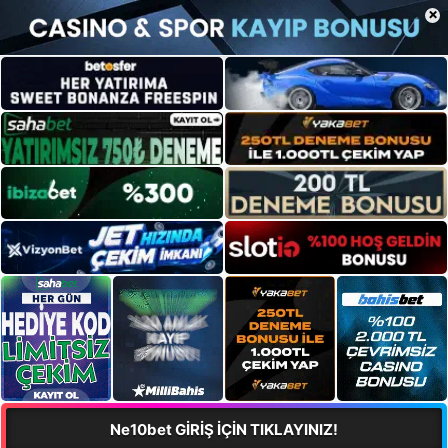
×
Ne10bet GİRİŞ İÇİN TIKLAYINIZ!