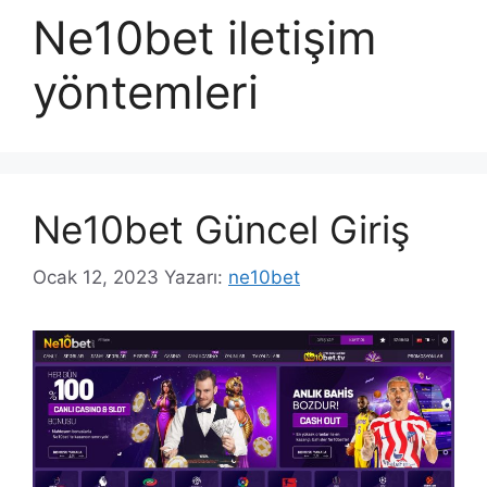
Ne10bet iletişim
yöntemleri
Ne10bet Güncel Giriş
Ocak 12, 2023
Yazarı:
ne10bet