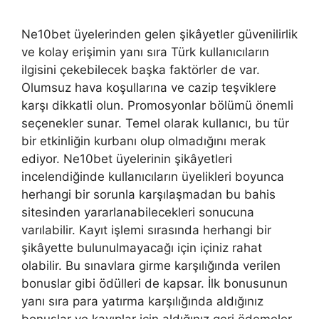
Ne10bet üyelerinden gelen şikâyetler güvenilirlik
ve kolay erişimin yanı sıra Türk kullanıcıların
ilgisini çekebilecek başka faktörler de var.
Olumsuz hava koşullarına ve cazip teşviklere
karşı dikkatli olun. Promosyonlar bölümü önemli
seçenekler sunar. Temel olarak kullanıcı, bu tür
bir etkinliğin kurbanı olup olmadığını merak
ediyor. Ne10bet üyelerinin şikâyetleri
incelendiğinde kullanıcıların üyelikleri boyunca
herhangi bir sorunla karşılaşmadan bu bahis
sitesinden yararlanabilecekleri sonucuna
varılabilir. Kayıt işlemi sırasında herhangi bir
şikâyette bulunulmayacağı için içiniz rahat
olabilir. Bu sınavlara girme karşılığında verilen
bonuslar gibi ödülleri de kapsar. İlk bonusunun
yanı sıra para yatırma karşılığında aldığınız