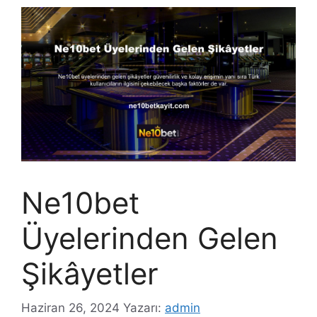
Ne10bet
Üyelerinden Gelen
Şikâyetler
Haziran 26, 2024
Yazarı:
admin