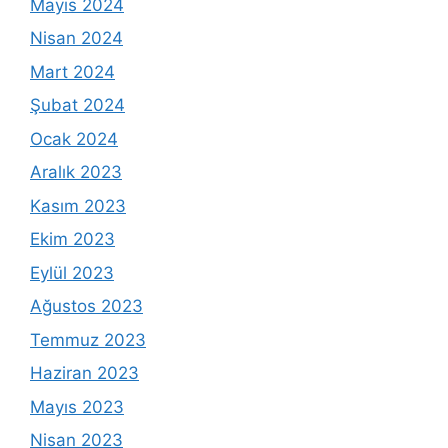
Mayıs 2024
Nisan 2024
Mart 2024
Şubat 2024
Ocak 2024
Aralık 2023
Kasım 2023
Ekim 2023
Eylül 2023
Ağustos 2023
Temmuz 2023
Haziran 2023
Mayıs 2023
Nisan 2023