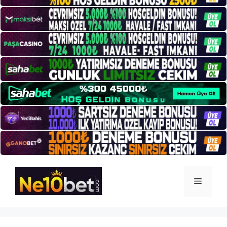
İçeriğe
atla
Menü