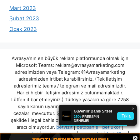
Mart 2023
Şubat 2023
Ocak 2023
Avrasya'nın en büyük reklam platformunda olmak için
Microsoft Teams:
reklam@avrasyamarketing.com
adresimizden veya Telegram: @Avrasyamarketing
adresimizden irtibat kurabilirsiniz. (Tek iletişim
adreslerimiz teams / telegram ve mail adresimizdir.
Harici hiçbir iletişim adresimiz bulunmamaktadır.
Lütfen itibar etmeyiniz.) Türkiye yasalarına göre 7258
sayılı kanun uyarınca yasa dışı bahis oynamanın
cezaları mevcuttur. Şu an bulunduğunuz site hiç bir
şekilde illegal bahis oyunları oynatmıyor ve oynamaya
aracı olmuyordur.
betvizit
|
betxbahis
|
betluxor
|
ronesansbet
|
casinoprenses
|
kronosslot
|
betoffice
|
×